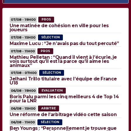
07/08 - 19H00
PROS
Une matinée de cohésion en ville pour les
joueurs
07/08 - 15H00
SÉLECTION
Maxime Lucu : “Je n’avais pas du tout percuté”
07/08 - 11H00
PROS
Mathieu Pelletan : “Quand il vient à l’écurie, je
vois surtout qu’il est là parce qu’il aime les
animaux”
07/08 - 07H00
SÉLECTION
Jelhani Trillo titulaire avec l’équipe de France
U18
06/08 - 19H00
EVALUATION
Boris Palu parmi les cinq meilleurs 4 de Top 14
pour la LNR
06/08 - 15H00
ARBITRE
Une réforme de l’arbitrage vidéo cette saison
06/08 - 11H00
SÉLECTION
Ben Youngs : “Personnellement je trouve que