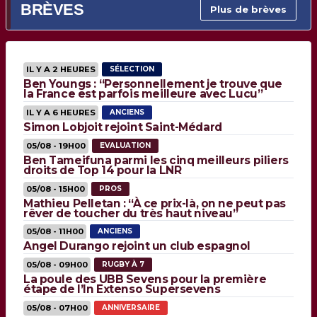
BRÈVES
Plus de brèves
IL Y A 2 HEURES
SÉLECTION
Ben Youngs : “Personnellement je trouve que
la France est parfois meilleure avec Lucu”
IL Y A 6 HEURES
ANCIENS
Simon Lobjoit rejoint Saint-Médard
05/08 - 19H00
EVALUATION
Ben Tameifuna parmi les cinq meilleurs piliers
droits de Top 14 pour la LNR
05/08 - 15H00
PROS
Mathieu Pelletan : “À ce prix-là, on ne peut pas
rêver de toucher du très haut niveau”
05/08 - 11H00
ANCIENS
Angel Durango rejoint un club espagnol
05/08 - 09H00
RUGBY À 7
La poule des UBB Sevens pour la première
étape de l’In Extenso Supersevens
05/08 - 07H00
ANNIVERSAIRE