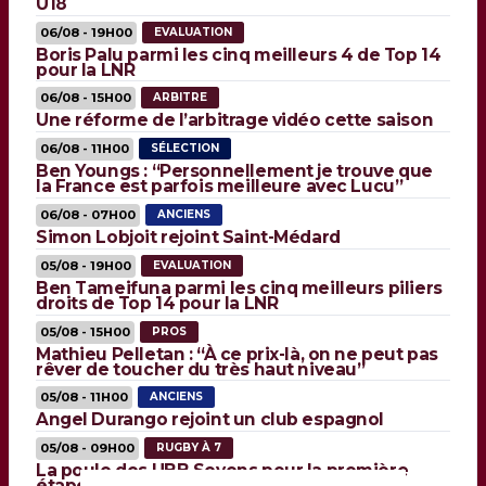
U18
06/08 - 19H00
EVALUATION
Boris Palu parmi les cinq meilleurs 4 de Top 14
pour la LNR
06/08 - 15H00
ARBITRE
Une réforme de l’arbitrage vidéo cette saison
06/08 - 11H00
SÉLECTION
Ben Youngs : “Personnellement je trouve que
la France est parfois meilleure avec Lucu”
06/08 - 07H00
ANCIENS
Simon Lobjoit rejoint Saint-Médard
05/08 - 19H00
EVALUATION
Ben Tameifuna parmi les cinq meilleurs piliers
droits de Top 14 pour la LNR
05/08 - 15H00
PROS
Mathieu Pelletan : “À ce prix-là, on ne peut pas
rêver de toucher du très haut niveau”
05/08 - 11H00
ANCIENS
Angel Durango rejoint un club espagnol
05/08 - 09H00
RUGBY À 7
La poule des UBB Sevens pour la première
étape de l’In Extenso Supersevens