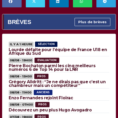
BRÈVES
Plus de brèves
IL Y A 1 HEURE
SÉLECTION
Lourde défaite pour l’équipe de France U18 en
Afrique du Sud
08/08 - 19H00
EVALUATION
Pierre Bochaton parmi les cinq meilleurs
numéros 6 de Top 14 pour la LNR
08/08 - 15H00
PROS
Grégory Alldritt : “Je ne dirais pas que c’est un
chambreur mais un compétiteur”
08/08 - 11H00
ANCIENS
Enzo Fernandes rejoint Floirac
08/08 - 07H00
PROS
Découvrez un peu plus Hugo Avogadro
07/08 - 19H00
PROS