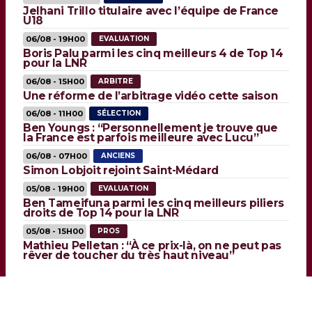
Jelhani Trillo titulaire avec l’équipe de France
U18
06/08 - 19H00
EVALUATION
Boris Palu parmi les cinq meilleurs 4 de Top 14
pour la LNR
06/08 - 15H00
ARBITRE
Une réforme de l’arbitrage vidéo cette saison
06/08 - 11H00
SÉLECTION
Ben Youngs : “Personnellement je trouve que
la France est parfois meilleure avec Lucu”
06/08 - 07H00
ANCIENS
Simon Lobjoit rejoint Saint-Médard
05/08 - 19H00
EVALUATION
Ben Tameifuna parmi les cinq meilleurs piliers
droits de Top 14 pour la LNR
05/08 - 15H00
PROS
Mathieu Pelletan : “À ce prix-là, on ne peut pas
rêver de toucher du très haut niveau”