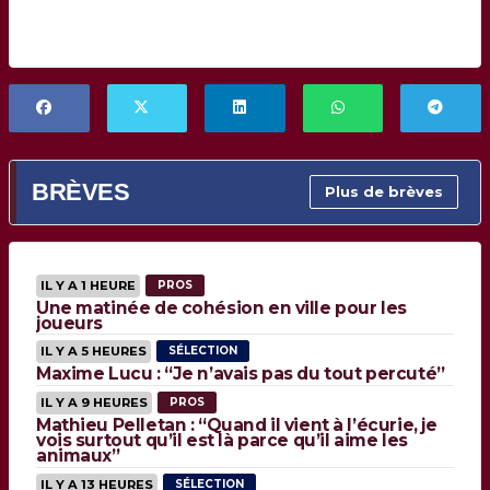
BRÈVES
Plus de brèves
IL Y A 1 HEURE
PROS
Une matinée de cohésion en ville pour les
joueurs
IL Y A 5 HEURES
SÉLECTION
Maxime Lucu : “Je n’avais pas du tout percuté”
IL Y A 9 HEURES
PROS
Mathieu Pelletan : “Quand il vient à l’écurie, je
vois surtout qu’il est là parce qu’il aime les
animaux”
IL Y A 13 HEURES
SÉLECTION