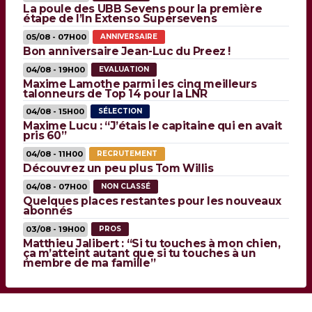
La poule des UBB Sevens pour la première
étape de l’In Extenso Supersevens
05/08 - 07H00
ANNIVERSAIRE
Bon anniversaire Jean-Luc du Preez !
04/08 - 19H00
EVALUATION
Maxime Lamothe parmi les cinq meilleurs
talonneurs de Top 14 pour la LNR
04/08 - 15H00
SÉLECTION
Maxime Lucu : “J’étais le capitaine qui en avait
pris 60”
04/08 - 11H00
RECRUTEMENT
Découvrez un peu plus Tom Willis
04/08 - 07H00
NON CLASSÉ
Quelques places restantes pour les nouveaux
abonnés
03/08 - 19H00
PROS
Matthieu Jalibert : “Si tu touches à mon chien,
ça m’atteint autant que si tu touches à un
membre de ma famille”