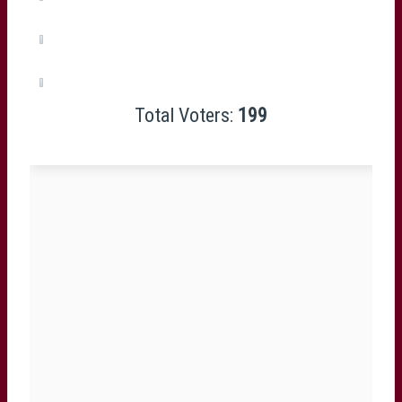
Martin Page-Relo
(0%, 0 Votes)
Jefferson Poirot
(0%, 0 Votes)
Total Voters:
199