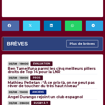
BRÈVES
Plus de brèves
05/08 - 19H00
EVALUATION
Ben Tameifuna parmi les cinq meilleurs piliers
droits de Top 14 pour la LNR
05/08 - 15H00
PROS
Mathieu Pelletan : “À ce prix-là, on ne peut pas
rêver de toucher du très haut niveau”
05/08 - 11H00
ANCIENS
Angel Durango rejoint un club espagnol
05/08 - 09H00
RUGBY À 7