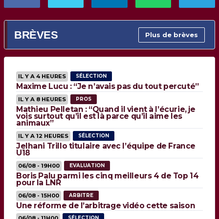
BRÈVES
Plus de brèves
IL Y A 4 HEURES
SÉLECTION
Maxime Lucu : “Je n’avais pas du tout percuté”
IL Y A 8 HEURES
PROS
Mathieu Pelletan : “Quand il vient à l’écurie, je
vois surtout qu’il est là parce qu’il aime les
animaux”
IL Y A 12 HEURES
SÉLECTION
Jelhani Trillo titulaire avec l’équipe de France
U18
06/08 - 19H00
EVALUATION
Boris Palu parmi les cinq meilleurs 4 de Top 14
pour la LNR
06/08 - 15H00
ARBITRE
Une réforme de l’arbitrage vidéo cette saison
06/08 - 11H00
SÉLECTION