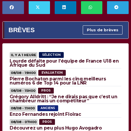
BRÈVES
Plus de brèves
IL Y A 1 HEURE
SÉLECTION
Lourde défaite pour l’équipe de France U18 en
Afrique du Sud
08/08 - 19H00
EVALUATION
Pierre Bochaton parmi les cinq meilleurs
numéros 6 de Top 14 pour la LNR
08/08 - 15H00
PROS
Grégory Alldritt : “Je ne dirais pas que c’est un
chambreur mais un compétiteur”
08/08 - 11H00
ANCIENS
Enzo Fernandes rejoint Floirac
08/08 - 07H00
PROS
Découvrez un peu plus Hugo Avogadro