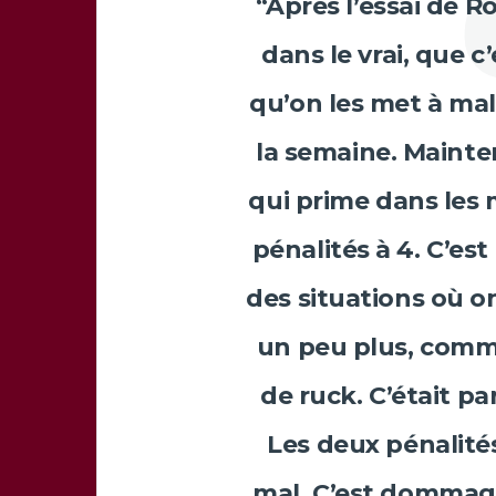
“Après l’essai de
Ro
dans le vrai, que c’
qu’on les met à mal
la semaine. Mainten
qui prime dans les m
pénalités à 4. C’es
des situations où o
un peu plus, comme
de ruck. C’était p
Les deux pénalités
mal. C’est dommage 