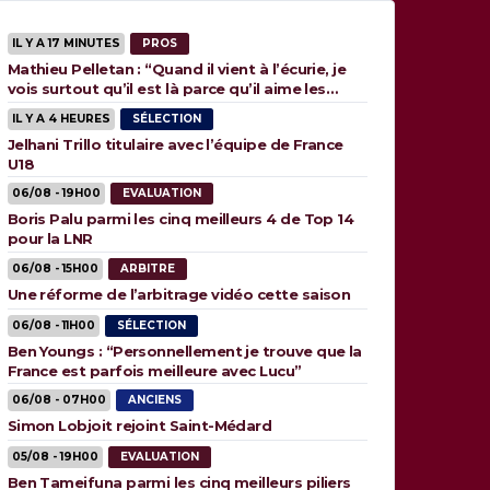
IL Y A 17 MINUTES
PROS
Mathieu Pelletan : “Quand il vient à l’écurie, je
vois surtout qu’il est là parce qu’il aime les
animaux”
IL Y A 4 HEURES
SÉLECTION
Jelhani Trillo titulaire avec l’équipe de France
U18
06/08 - 19H00
EVALUATION
Boris Palu parmi les cinq meilleurs 4 de Top 14
pour la LNR
06/08 - 15H00
ARBITRE
Une réforme de l’arbitrage vidéo cette saison
06/08 - 11H00
SÉLECTION
Ben Youngs : “Personnellement je trouve que la
France est parfois meilleure avec Lucu”
06/08 - 07H00
ANCIENS
Simon Lobjoit rejoint Saint-Médard
05/08 - 19H00
EVALUATION
Ben Tameifuna parmi les cinq meilleurs piliers