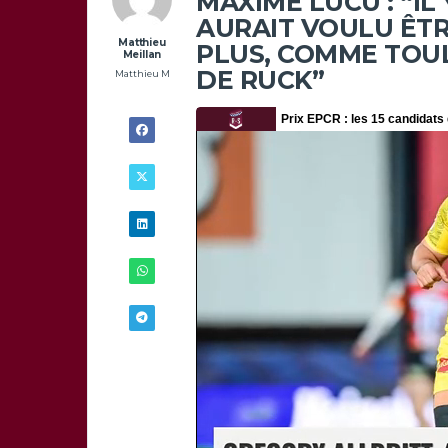
MAXIME LUCU : “IL
AURAIT VOULU ÊT
Matthieu
PLUS, COMME TOUL
Meillan
DE RUCK”
Matthieu M
3/06 -
17H00