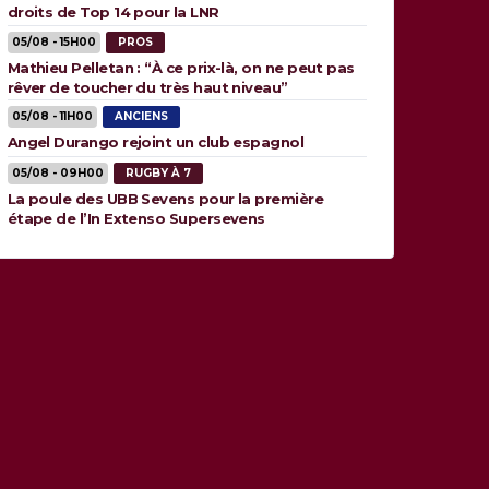
droits de Top 14 pour la LNR
05/08 - 15H00
PROS
Mathieu Pelletan : “À ce prix-là, on ne peut pas
rêver de toucher du très haut niveau”
05/08 - 11H00
ANCIENS
Angel Durango rejoint un club espagnol
05/08 - 09H00
RUGBY À 7
La poule des UBB Sevens pour la première
étape de l’In Extenso Supersevens