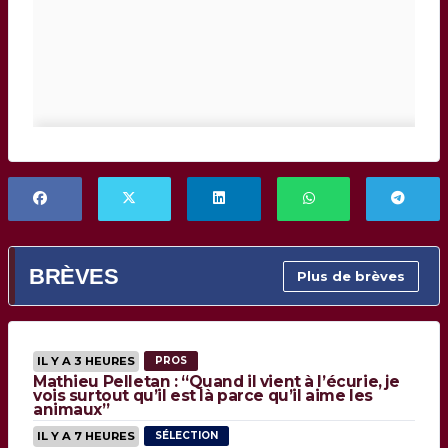
BRÈVES
Plus de brèves
IL Y A 3 HEURES
PROS
Mathieu Pelletan : “Quand il vient à l’écurie, je
vois surtout qu’il est là parce qu’il aime les
animaux”
IL Y A 7 HEURES
SÉLECTION