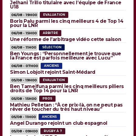
Jelhani Trillo titulaire avec l’équipe de France
U18
06/08 - 19H00
EVALUATION
Boris Palu parmi les cinq meilleurs 4 de Top 14
pour la LNR
06/08 - 15H00
ARBITRE
Une réforme de l’arbitrage vidéo cette saison
06/08 - 11H00
SÉLECTION
Ben Youngs : “Personnellement je trouve que
la France est parfois meilleure avec Lucu”
06/08 - 07H00
ANCIENS
Simon Lobjoit rejoint Saint-Médard
05/08 - 19H00
EVALUATION
Ben Tameifuna parmi les cinq meilleurs piliers
droits de Top 14 pour la LNR
05/08 - 15H00
PROS
Mathieu Pelletan : “À ce prix-là, on ne peut pas
rêver de toucher du très haut niveau”
05/08 - 11H00
ANCIENS
Angel Durango rejoint un club espagnol
05/08 - 09H00
RUGBY À 7