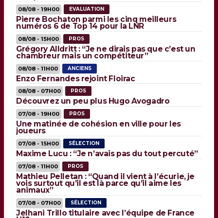
08/08 - 19H00
EVALUATION
Pierre Bochaton parmi les cinq meilleurs
numéros 6 de Top 14 pour la LNR
08/08 - 15H00
PROS
Grégory Alldritt : “Je ne dirais pas que c’est un
chambreur mais un compétiteur”
08/08 - 11H00
ANCIENS
Enzo Fernandes rejoint Floirac
08/08 - 07H00
PROS
Découvrez un peu plus Hugo Avogadro
07/08 - 19H00
PROS
Une matinée de cohésion en ville pour les
joueurs
07/08 - 15H00
SÉLECTION
Maxime Lucu : “Je n’avais pas du tout percuté”
07/08 - 11H00
PROS
Mathieu Pelletan : “Quand il vient à l’écurie, je
vois surtout qu’il est là parce qu’il aime les
animaux”
07/08 - 07H00
SÉLECTION
Jelhani Trillo titulaire avec l’équipe de France