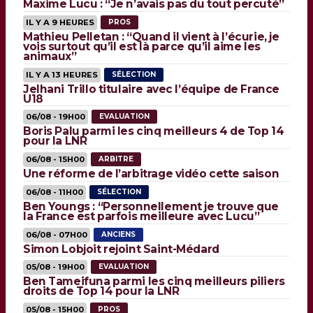
Maxime Lucu : “Je n’avais pas du tout percuté”
IL Y A 9 HEURES
PROS
Mathieu Pelletan : “Quand il vient à l’écurie, je
vois surtout qu’il est là parce qu’il aime les
animaux”
IL Y A 13 HEURES
SÉLECTION
Jelhani Trillo titulaire avec l’équipe de France
U18
06/08 - 19H00
EVALUATION
Boris Palu parmi les cinq meilleurs 4 de Top 14
pour la LNR
06/08 - 15H00
ARBITRE
Une réforme de l’arbitrage vidéo cette saison
06/08 - 11H00
SÉLECTION
Ben Youngs : “Personnellement je trouve que
la France est parfois meilleure avec Lucu”
06/08 - 07H00
ANCIENS
Simon Lobjoit rejoint Saint-Médard
05/08 - 19H00
EVALUATION
Ben Tameifuna parmi les cinq meilleurs piliers
droits de Top 14 pour la LNR
05/08 - 15H00
PROS