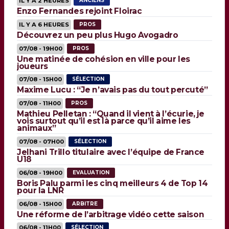
IL Y A 2 HEURES
ANCIENS
Enzo Fernandes rejoint Floirac
IL Y A 6 HEURES
PROS
Découvrez un peu plus Hugo Avogadro
07/08 - 19H00
PROS
Une matinée de cohésion en ville pour les
joueurs
07/08 - 15H00
SÉLECTION
Maxime Lucu : “Je n’avais pas du tout percuté”
07/08 - 11H00
PROS
Mathieu Pelletan : “Quand il vient à l’écurie, je
vois surtout qu’il est là parce qu’il aime les
animaux”
07/08 - 07H00
SÉLECTION
Jelhani Trillo titulaire avec l’équipe de France
U18
06/08 - 19H00
EVALUATION
Boris Palu parmi les cinq meilleurs 4 de Top 14
pour la LNR
06/08 - 15H00
ARBITRE
Une réforme de l’arbitrage vidéo cette saison
06/08 - 11H00
SÉLECTION