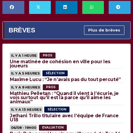
BRÈVES
Plus de brèves
IL Y A 1 HEURE
PROS
Une matinée de cohésion en ville pour les
joueurs
IL Y A 5 HEURES
SÉLECTION
Maxime Lucu : “Je n’avais pas du tout percuté”
IL Y A 9 HEURES
PROS
Mathieu Pelletan : “Quand il vient à l’écurie, je
vois surtout qu’il est là parce qu’il aime les
animaux”
IL Y A 13 HEURES
SÉLECTION
Jelhani Trillo titulaire avec l’équipe de France
U18
06/08 - 19H00
EVALUATION