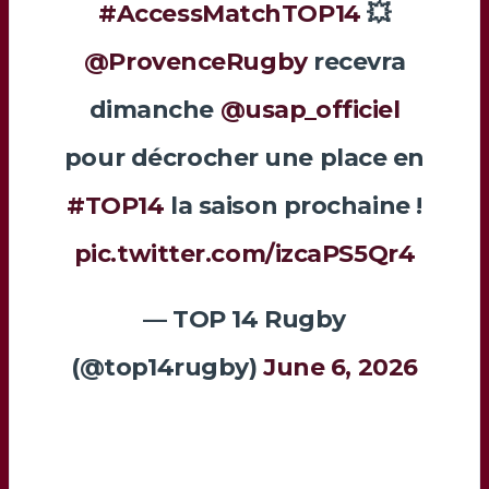
#AccessMatchTOP14
💥
@ProvenceRugby
recevra
dimanche
@usap_officiel
pour décrocher une place en
#TOP14
la saison prochaine !
pic.twitter.com/izcaPS5Qr4
— TOP 14 Rugby
(@top14rugby)
June 6, 2026