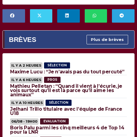
BRÈVES
Plus de brèves
IL Y A 2 HEURES
SÉLECTION
Maxime Lucu : “Je n’avais pas du tout percuté”
IL Y A 6 HEURES
PROS
Mathieu Pelletan : “Quand il vient à l’écurie, je
vois surtout qu’il est là parce qu’il aime les
animaux”
IL Y A 10 HEURES
SÉLECTION
Jelhani Trillo titulaire avec l’équipe de France
U18
06/08 - 19H00
EVALUATION
Boris Palu parmi les cinq meilleurs 4 de Top 14
pour la LNR