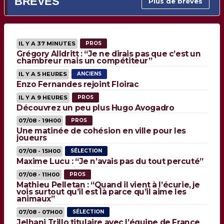
BRÈVES
Plus de brèves
IL Y A 37 MINUTES
PROS
Grégory Alldritt : “Je ne dirais pas que c’est un
chambreur mais un compétiteur”
IL Y A 5 HEURES
ANCIENS
Enzo Fernandes rejoint Floirac
IL Y A 9 HEURES
PROS
Découvrez un peu plus Hugo Avogadro
07/08 - 19H00
PROS
Une matinée de cohésion en ville pour les
joueurs
07/08 - 15H00
SÉLECTION
Maxime Lucu : “Je n’avais pas du tout percuté”
07/08 - 11H00
PROS
Mathieu Pelletan : “Quand il vient à l’écurie, je
vois surtout qu’il est là parce qu’il aime les
animaux”
07/08 - 07H00
SÉLECTION
Jelhani Trillo titulaire avec l’équipe de France