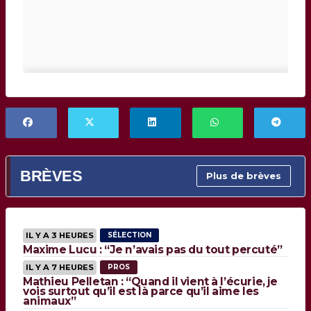
BRÈVES
Plus de brèves
IL Y A 3 HEURES
SÉLECTION
Maxime Lucu : “Je n’avais pas du tout percuté”
IL Y A 7 HEURES
PROS
Mathieu Pelletan : “Quand il vient à l’écurie, je
vois surtout qu’il est là parce qu’il aime les
animaux”