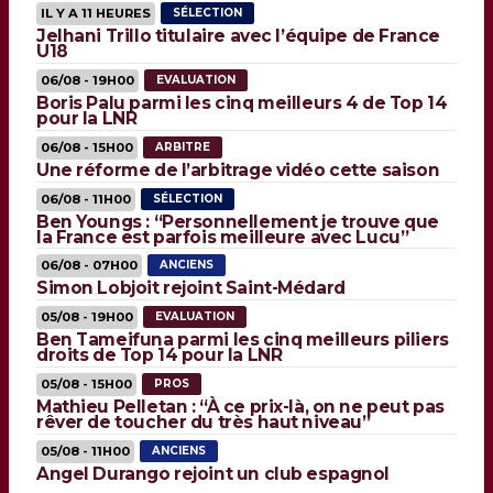
IL Y A 11 HEURES
SÉLECTION
Jelhani Trillo titulaire avec l’équipe de France
U18
06/08 - 19H00
EVALUATION
Boris Palu parmi les cinq meilleurs 4 de Top 14
pour la LNR
06/08 - 15H00
ARBITRE
Une réforme de l’arbitrage vidéo cette saison
06/08 - 11H00
SÉLECTION
Ben Youngs : “Personnellement je trouve que
la France est parfois meilleure avec Lucu”
06/08 - 07H00
ANCIENS
Simon Lobjoit rejoint Saint-Médard
05/08 - 19H00
EVALUATION
Ben Tameifuna parmi les cinq meilleurs piliers
droits de Top 14 pour la LNR
05/08 - 15H00
PROS
Mathieu Pelletan : “À ce prix-là, on ne peut pas
rêver de toucher du très haut niveau”
05/08 - 11H00
ANCIENS
Angel Durango rejoint un club espagnol