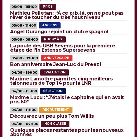
05/08 - 15H00
PROS
Mathieu Pelletan : “À ce prix-là, on ne peut pas
rêver de toucher du très haut niveau”
05/08 - 11H00
ANCIENS
Angel Durango rejoint un club espagnol
05/08 - 09H00
RUGBY À 7
La poule des UBB Sevens pour la première
étape de l’In Extenso Supersevens
05/08 - 07H00
ANNIVERSAIRE
Bon anniversaire Jean-Luc du Preez !
04/08 - 19H00
EVALUATION
Maxime Lamothe parmi les cinq meilleurs
talonneurs de Top 14 pour la LNR
04/08 - 15H00
SÉLECTION
Maxime Lucu : “J’étais le capitaine qui en avait
pris 60”
04/08 - 11H00
RECRUTEMENT
Découvrez un peu plus Tom Willis
04/08 - 07H00
NON CLASSÉ
Quelques places restantes pour les nouveaux
abonnés