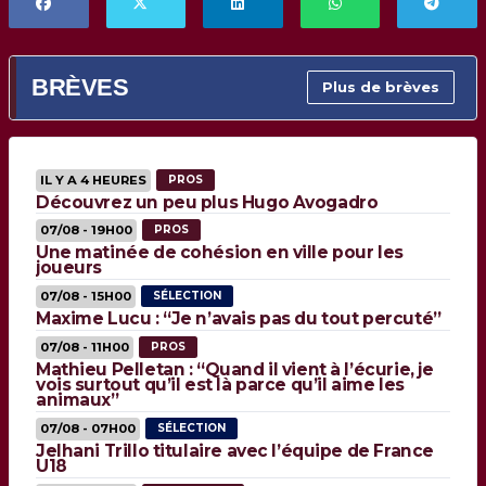
BRÈVES
Plus de brèves
IL Y A 4 HEURES
PROS
Découvrez un peu plus Hugo Avogadro
07/08 - 19H00
PROS
Une matinée de cohésion en ville pour les
joueurs
07/08 - 15H00
SÉLECTION
Maxime Lucu : “Je n’avais pas du tout percuté”
07/08 - 11H00
PROS
Mathieu Pelletan : “Quand il vient à l’écurie, je
vois surtout qu’il est là parce qu’il aime les
animaux”
07/08 - 07H00
SÉLECTION
Jelhani Trillo titulaire avec l’équipe de France
U18