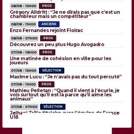
08/08 - 15H00
PROS
Grégory Alldritt : “Je ne dirais pas que c’est un
chambreur mais un compétiteur”
08/08 - 11H00
ANCIENS
Enzo Fernandes rejoint Floirac
08/08 - 07H00
PROS
Découvrez un peu plus Hugo Avogadro
07/08 - 19H00
PROS
Une matinée de cohésion en ville pour les
joueurs
07/08 - 15H00
SÉLECTION
Maxime Lucu : “Je n’avais pas du tout percuté”
07/08 - 11H00
PROS
Mathieu Pelletan : “Quand il vient à l’écurie, je
vois surtout qu’il est là parce qu’il aime les
animaux”
07/08 - 07H00
SÉLECTION
Jelhani Trillo titulaire avec l’équipe de France
U18