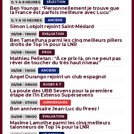
IL Y A 6 HEURES
SÉLECTION
Ben Youngs : “Personnellement je trouve que
la France est parfois meilleure avec Lucu”
IL Y A 10 HEURES
ANCIENS
Simon Lobjoit rejoint Saint-Médard
05/08 - 19H00
EVALUATION
Ben Tameifuna parmi les cinq meilleurs piliers
droits de Top 14 pour la LNR
05/08 - 15H00
PROS
Mathieu Pelletan : “À ce prix-là, on ne peut pas
rêver de toucher du très haut niveau”
05/08 - 11H00
ANCIENS
Angel Durango rejoint un club espagnol
05/08 - 09H00
RUGBY À 7
La poule des UBB Sevens pour la première
étape de l’In Extenso Supersevens
05/08 - 07H00
ANNIVERSAIRE
Bon anniversaire Jean-Luc du Preez !
04/08 - 19H00
EVALUATION
Maxime Lamothe parmi les cinq meilleurs
talonneurs de Top 14 pour la LNR