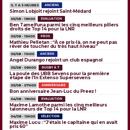
IL Y A 5 HEURES
ANCIENS
Simon Lobjoit rejoint Saint-Médard
05/08 - 19H00
EVALUATION
Ben Tameifuna parmi les cinq meilleurs piliers
droits de Top 14 pour la LNR
05/08 - 15H00
PROS
Mathieu Pelletan : “À ce prix-là, on ne peut pas
rêver de toucher du très haut niveau”
05/08 - 11H00
ANCIENS
Angel Durango rejoint un club espagnol
05/08 - 09H00
RUGBY À 7
La poule des UBB Sevens pour la première
étape de l’In Extenso Supersevens
05/08 - 07H00
ANNIVERSAIRE
Bon anniversaire Jean-Luc du Preez !
04/08 - 19H00
EVALUATION
Maxime Lamothe parmi les cinq meilleurs
talonneurs de Top 14 pour la LNR
04/08 - 15H00
SÉLECTION
Maxime Lucu : “J’étais le capitaine qui en avait
pris 60”