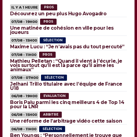
IL Y A 1 HEURE
PROS
Découvrez un peu plus Hugo Avogadro
07/08 - 19H00
PROS
Une matinée de cohésion en ville pour les
joueurs
07/08 - 15H00
SÉLECTION
Maxime Lucu : “Je n’avais pas du tout percuté”
07/08 - 11H00
PROS
Mathieu Pelletan : “Quand il vient à l’écurie, je
vois surtout qu’il est là parce qu’il aime les
animaux”
07/08 - 07H00
SÉLECTION
Jelhani Trillo titulaire avec l’équipe de France
U18
06/08 - 19H00
EVALUATION
Boris Palu parmi les cinq meilleurs 4 de Top 14
pour la LNR
06/08 - 15H00
ARBITRE
Une réforme de l’arbitrage vidéo cette saison
06/08 - 11H00
SÉLECTION
Ben Youngs : “Personnellement je trouve que