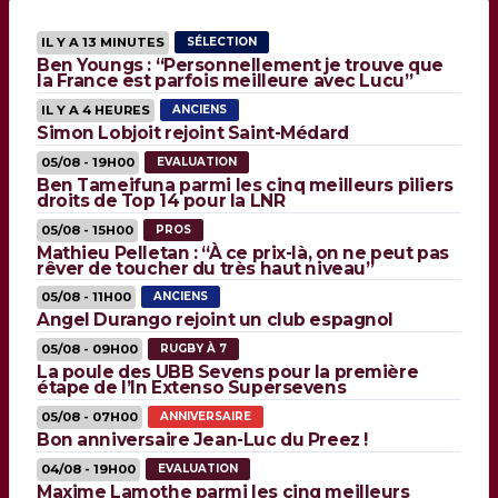
IL Y A 13 MINUTES
SÉLECTION
Ben Youngs : “Personnellement je trouve que
la France est parfois meilleure avec Lucu”
IL Y A 4 HEURES
ANCIENS
Simon Lobjoit rejoint Saint-Médard
05/08 - 19H00
EVALUATION
Ben Tameifuna parmi les cinq meilleurs piliers
droits de Top 14 pour la LNR
05/08 - 15H00
PROS
Mathieu Pelletan : “À ce prix-là, on ne peut pas
rêver de toucher du très haut niveau”
05/08 - 11H00
ANCIENS
Angel Durango rejoint un club espagnol
05/08 - 09H00
RUGBY À 7
La poule des UBB Sevens pour la première
étape de l’In Extenso Supersevens
05/08 - 07H00
ANNIVERSAIRE
Bon anniversaire Jean-Luc du Preez !
04/08 - 19H00
EVALUATION
Maxime Lamothe parmi les cinq meilleurs