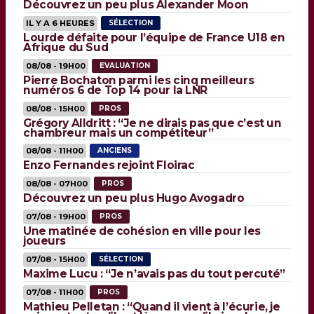
Découvrez un peu plus Alexander Moon
IL Y A 6 HEURES
SÉLECTION
Lourde défaite pour l’équipe de France U18 en
Afrique du Sud
08/08 - 19H00
EVALUATION
Pierre Bochaton parmi les cinq meilleurs
numéros 6 de Top 14 pour la LNR
08/08 - 15H00
PROS
Grégory Alldritt : “Je ne dirais pas que c’est un
chambreur mais un compétiteur”
08/08 - 11H00
ANCIENS
Enzo Fernandes rejoint Floirac
08/08 - 07H00
PROS
Découvrez un peu plus Hugo Avogadro
07/08 - 19H00
PROS
Une matinée de cohésion en ville pour les
joueurs
07/08 - 15H00
SÉLECTION
Maxime Lucu : “Je n’avais pas du tout percuté”
07/08 - 11H00
PROS
Mathieu Pelletan : “Quand il vient à l’écurie, je