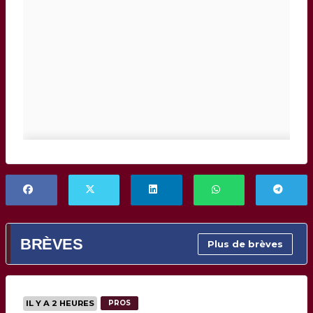
BRÈVES
Plus de brèves
IL Y A 2 HEURES
PROS