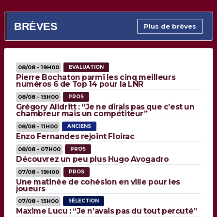
BRÈVES
Plus de brèves
08/08 - 19H00
EVALUATION
Pierre Bochaton parmi les cinq meilleurs
numéros 6 de Top 14 pour la LNR
08/08 - 15H00
PROS
Grégory Alldritt : “Je ne dirais pas que c’est un
chambreur mais un compétiteur”
08/08 - 11H00
ANCIENS
Enzo Fernandes rejoint Floirac
08/08 - 07H00
PROS
Découvrez un peu plus Hugo Avogadro
07/08 - 19H00
PROS
Une matinée de cohésion en ville pour les
joueurs
07/08 - 15H00
SÉLECTION
Maxime Lucu : “Je n’avais pas du tout percuté”