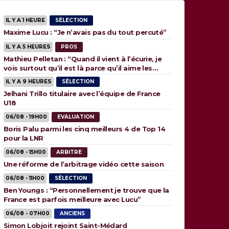
IL Y A 1 HEURE
SÉLECTION
Maxime Lucu : “Je n’avais pas du tout percuté”
IL Y A 5 HEURES
PROS
Mathieu Pelletan : “Quand il vient à l’écurie, je
vois surtout qu’il est là parce qu’il aime les
animaux”
IL Y A 9 HEURES
SÉLECTION
Jelhani Trillo titulaire avec l’équipe de France
U18
06/08 - 19H00
EVALUATION
Boris Palu parmi les cinq meilleurs 4 de Top 14
pour la LNR
06/08 - 15H00
ARBITRE
Une réforme de l’arbitrage vidéo cette saison
06/08 - 11H00
SÉLECTION
Ben Youngs : “Personnellement je trouve que la
France est parfois meilleure avec Lucu”
06/08 - 07H00
ANCIENS
Simon Lobjoit rejoint Saint-Médard