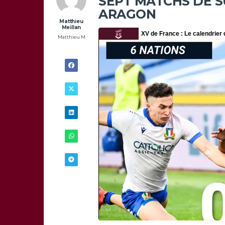
SEPT MATCHS DE 
ARAGON
Matthieu
Meillan
Matthieu M
6/07 - 8H00