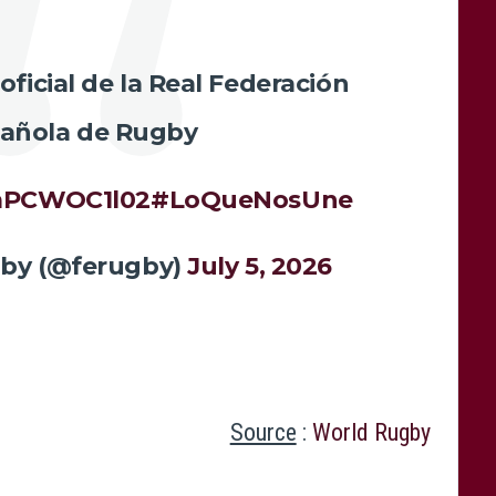
ficial de la Real Federación
añola de Rugby
/mPCWOC1l02
#LoQueNosUne
by (@ferugby)
July 5, 2026
Source
:
World Rugby