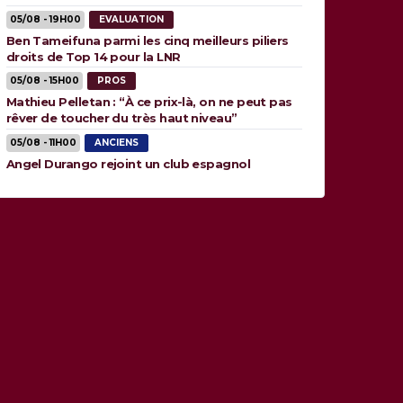
05/08 - 19H00
EVALUATION
Ben Tameifuna parmi les cinq meilleurs piliers
droits de Top 14 pour la LNR
05/08 - 15H00
PROS
Mathieu Pelletan : “À ce prix-là, on ne peut pas
rêver de toucher du très haut niveau”
05/08 - 11H00
ANCIENS
Angel Durango rejoint un club espagnol