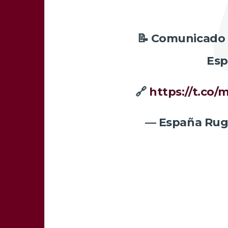
📝 Comunicado o
Esp
🔗
https://t.co
— España Rug