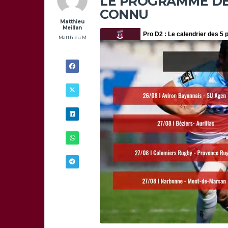
LE PROGRAMME DE 
CONNU
Matthieu
Meillan
Matthieu M
8/07 -
16H00