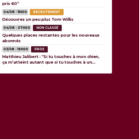
pris 60”
04/08 - 11H00
RECRUTEMENT
Découvrez un peu plus Tom Willis
04/08 - 07H00
NON CLASSÉ
Quelques places restantes pour les nouveaux
abonnés
03/08 - 19H00
PROS
Matthieu Jalibert : “Si tu touches à mon chien,
ça m’atteint autant que si tu touches à un
membre de ma famille”