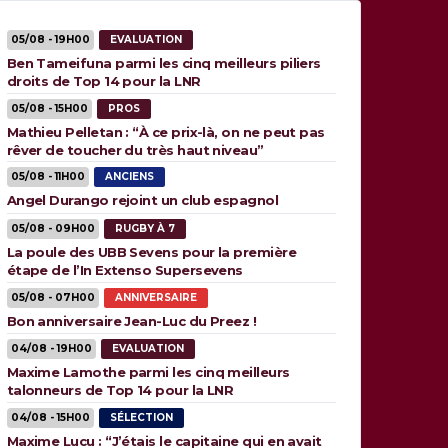
05/08 - 19H00
EVALUATION
Ben Tameifuna parmi les cinq meilleurs piliers
droits de Top 14 pour la LNR
05/08 - 15H00
PROS
Mathieu Pelletan : “À ce prix-là, on ne peut pas
rêver de toucher du très haut niveau”
05/08 - 11H00
ANCIENS
Angel Durango rejoint un club espagnol
05/08 - 09H00
RUGBY À 7
La poule des UBB Sevens pour la première
étape de l’In Extenso Supersevens
05/08 - 07H00
ANNIVERSAIRE
Bon anniversaire Jean-Luc du Preez !
04/08 - 19H00
EVALUATION
Maxime Lamothe parmi les cinq meilleurs
talonneurs de Top 14 pour la LNR
04/08 - 15H00
SÉLECTION
Maxime Lucu : “J’étais le capitaine qui en avait