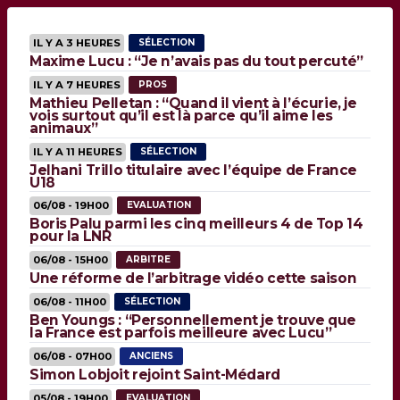
IL Y A 3 HEURES
SÉLECTION
Maxime Lucu : “Je n’avais pas du tout percuté”
IL Y A 7 HEURES
PROS
Mathieu Pelletan : “Quand il vient à l’écurie, je
vois surtout qu’il est là parce qu’il aime les
animaux”
IL Y A 11 HEURES
SÉLECTION
Jelhani Trillo titulaire avec l’équipe de France
U18
06/08 - 19H00
EVALUATION
Boris Palu parmi les cinq meilleurs 4 de Top 14
pour la LNR
06/08 - 15H00
ARBITRE
Une réforme de l’arbitrage vidéo cette saison
06/08 - 11H00
SÉLECTION
Ben Youngs : “Personnellement je trouve que
la France est parfois meilleure avec Lucu”
06/08 - 07H00
ANCIENS
Simon Lobjoit rejoint Saint-Médard
05/08 - 19H00
EVALUATION