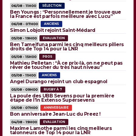
06/08 - 11H00
SÉLECTION
Ben Youngs : “Personnellement je trouve que
la France est parfois meilleure avec Lucu”
06/08 - 07H00
ANCIENS
Simon Lobjoit rejoint Saint-Médard
05/08 - 19H00
EVALUATION
Ben Tameifuna parmi les cinq meilleurs piliers
droits de Top 14 pour la LNR
05/08 - 15H00
PROS
Mathieu Pelletan : “À ce prix-là, on ne peut pas
rêver de toucher du très haut niveau”
05/08 - 11H00
ANCIENS
Angel Durango rejoint un club espagnol
05/08 - 09H00
RUGBY À 7
La poule des UBB Sevens pour la première
étape de l’In Extenso Supersevens
05/08 - 07H00
ANNIVERSAIRE
Bon anniversaire Jean-Luc du Preez !
04/08 - 19H00
EVALUATION
Maxime Lamothe parmi les cinq meilleurs
talonneurs de Top 14 pour la LNR