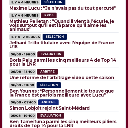
IL Y A 4 HEURES
SÉLECTION
Maxime Lucu : “Je n’avais pas du tout percuté”
IL Y A 8 HEURES
PROS
Mathieu Pelletan : “Quand il vient à l’écurie, je
vois surtout qu’il est là parce qu’il aime les
animaux”
IL Y A 12 HEURES
SÉLECTION
Jelhani Trillo titulaire avec l’équipe de France
U18
06/08 - 19H00
EVALUATION
Boris Palu parmi les cinq meilleurs 4 de Top 14
pour la LNR
06/08 - 15H00
ARBITRE
Une réforme de l’arbitrage vidéo cette saison
06/08 - 11H00
SÉLECTION
Ben Youngs : “Personnellement je trouve que
la France est parfois meilleure avec Lucu”
06/08 - 07H00
ANCIENS
Simon Lobjoit rejoint Saint-Médard
05/08 - 19H00
EVALUATION
Ben Tameifuna parmi les cinq meilleurs piliers
droits de Top 14 pour la LNR