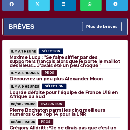
BRÈVES
Plus de brèves
IL Y A 1 HEURE
SÉLECTION
Maxime Lucu : “Se faire siffler par des
supporters français alors que je porte le maillot
des Bleus… J’avais été un peu choqué”
IL Y A 5 HEURES
PROS
Découvrez un peu plus Alexander Moon
IL Y A 9 HEURES
SÉLECTION
Lourde défaite pour l’équipe de France U18 en
Afrique du Sud
08/08 - 19H00
EVALUATION
Pierre Bochaton parmi les cinq meilleurs
numéros 6 de Top 14 pour la LNR
08/08 - 15H00
PROS
Grégory Alldritt : “Je ne dirais pas que c’est un