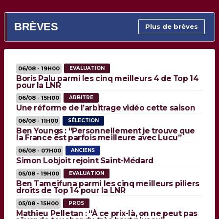
BRÈVES
Plus de brèves
06/08 - 19H00
EVALUATION
Boris Palu parmi les cinq meilleurs 4 de Top 14
pour la LNR
06/08 - 15H00
ARBITRE
Une réforme de l’arbitrage vidéo cette saison
06/08 - 11H00
SÉLECTION
Ben Youngs : “Personnellement je trouve que
la France est parfois meilleure avec Lucu”
06/08 - 07H00
ANCIENS
Simon Lobjoit rejoint Saint-Médard
05/08 - 19H00
EVALUATION
Ben Tameifuna parmi les cinq meilleurs piliers
droits de Top 14 pour la LNR
05/08 - 15H00
PROS
Mathieu Pelletan : “À ce prix-là, on ne peut pas