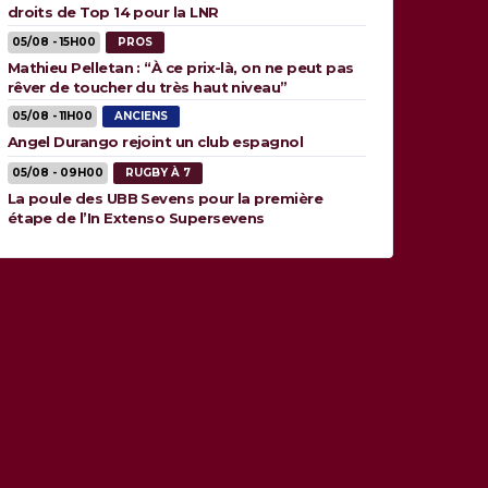
droits de Top 14 pour la LNR
05/08 - 15H00
PROS
Mathieu Pelletan : “À ce prix-là, on ne peut pas
rêver de toucher du très haut niveau”
05/08 - 11H00
ANCIENS
Angel Durango rejoint un club espagnol
05/08 - 09H00
RUGBY À 7
La poule des UBB Sevens pour la première
étape de l’In Extenso Supersevens