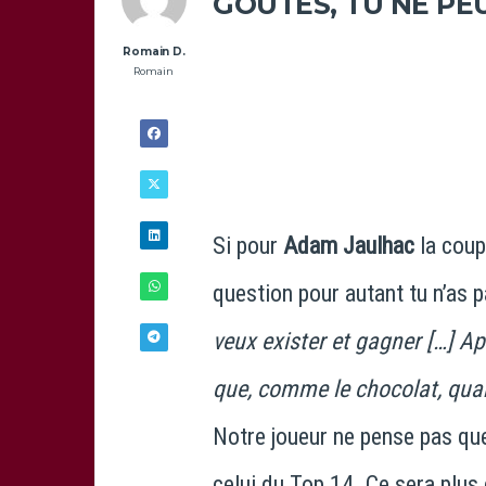
GOÛTES, TU NE PE
Romain D.
Romain
Si pour
Adam Jaulhac
la coup
question pour autant tu n’as 
veux exister et gagner […] Ap
que, comme le chocolat, quan
14/11 -
11H00
Notre joueur ne pense pas que
celui du Top 14. Ce sera plus