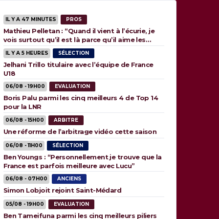
IL Y A 47 MINUTES
PROS
Mathieu Pelletan : “Quand il vient à l’écurie, je
vois surtout qu’il est là parce qu’il aime les
animaux”
IL Y A 5 HEURES
SÉLECTION
Jelhani Trillo titulaire avec l’équipe de France
U18
06/08 - 19H00
EVALUATION
Boris Palu parmi les cinq meilleurs 4 de Top 14
pour la LNR
06/08 - 15H00
ARBITRE
Une réforme de l’arbitrage vidéo cette saison
06/08 - 11H00
SÉLECTION
Ben Youngs : “Personnellement je trouve que la
France est parfois meilleure avec Lucu”
06/08 - 07H00
ANCIENS
Simon Lobjoit rejoint Saint-Médard
05/08 - 19H00
EVALUATION
Ben Tameifuna parmi les cinq meilleurs piliers