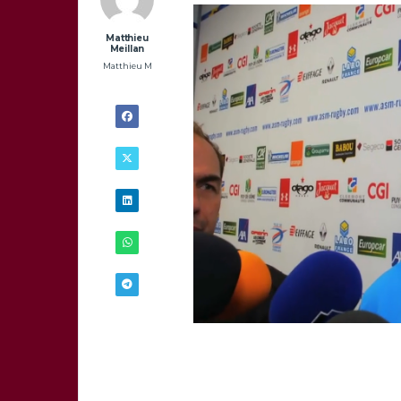
Matthieu
Meillan
Matthieu M
15/11 -
13H00