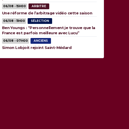
06/08 - 15H00
ARBITRE
Une réforme de l’arbitrage vidéo cette saison
06/08 - 11H00
SÉLECTION
Ben Youngs : “Personnellement je trouve que la
France est parfois meilleure avec Lucu”
06/08 - 07H00
ANCIENS
Simon Lobjoit rejoint Saint-Médard