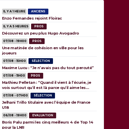
IL Y A 1 HEURE
ANCIENS
Enzo Fernandes rejoint Floirac
IL Y A 5 HEURES
PROS
Découvrez un peu plus Hugo Avogadro
07/08 - 19H00
PROS
Une matinée de cohésion en ville pour les
joueurs
07/08 - 15H00
SÉLECTION
Maxime Lucu : “Je n’avais pas du tout percuté”
07/08 - 11H00
PROS
Mathieu Pelletan : “Quand il vient à l’écurie, je
vois surtout qu’il est là parce qu’il aime les
animaux”
07/08 - 07H00
SÉLECTION
Jelhani Trillo titulaire avec l’équipe de France
U18
06/08 - 19H00
EVALUATION
Boris Palu parmi les cinq meilleurs 4 de Top 14
pour la LNR