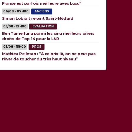
France est parfois meilleure avec Lucu”
06/08 - 07H00
ANCIENS
Simon Lobjoit rejoint Saint-Médard
05/08 - 19H00
EVALUATION
Ben Tameifuna parmi les cinq meilleurs piliers
droits de Top 14 pour la LNR
05/08 - 15H00
PROS
Mathieu Pelletan : “À ce prix-là, on ne peut pas
rêver de toucher du très haut niveau”