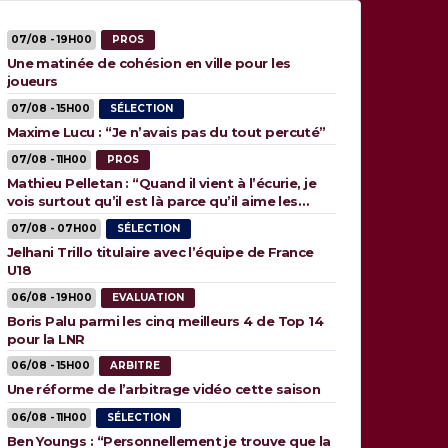
07/08 - 19H00
PROS
Une matinée de cohésion en ville pour les
joueurs
07/08 - 15H00
SÉLECTION
Maxime Lucu : “Je n’avais pas du tout percuté”
07/08 - 11H00
PROS
Mathieu Pelletan : “Quand il vient à l’écurie, je
vois surtout qu’il est là parce qu’il aime les
animaux”
07/08 - 07H00
SÉLECTION
Jelhani Trillo titulaire avec l’équipe de France
U18
06/08 - 19H00
EVALUATION
Boris Palu parmi les cinq meilleurs 4 de Top 14
pour la LNR
06/08 - 15H00
ARBITRE
Une réforme de l’arbitrage vidéo cette saison
06/08 - 11H00
SÉLECTION
Ben Youngs : “Personnellement je trouve que la