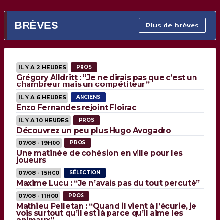
BRÈVES
Plus de brèves
IL Y A 2 HEURES
PROS
Grégory Alldritt : “Je ne dirais pas que c’est un
chambreur mais un compétiteur”
IL Y A 6 HEURES
ANCIENS
Enzo Fernandes rejoint Floirac
IL Y A 10 HEURES
PROS
Découvrez un peu plus Hugo Avogadro
07/08 - 19H00
PROS
Une matinée de cohésion en ville pour les
joueurs
07/08 - 15H00
SÉLECTION
Maxime Lucu : “Je n’avais pas du tout percuté”
07/08 - 11H00
PROS
Mathieu Pelletan : “Quand il vient à l’écurie, je
vois surtout qu’il est là parce qu’il aime les
animaux”