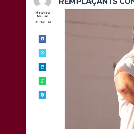
REMPLAÇANTS CONT
Matthieu
Meillan
Matthieu M
20/11 -
16H00