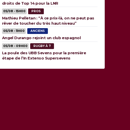
droits de Top 14 pour la LNR
05/08 - 15H00
PROS
Mathieu Pelletan : “À ce prix-là, on ne peut pas
rêver de toucher du très haut niveau”
05/08 - 11H00
ANCIENS
Angel Durango rejoint un club espagnol
05/08 - 09H00
RUGBY À 7
La poule des UBB Sevens pour la première
étape de l’In Extenso Supersevens