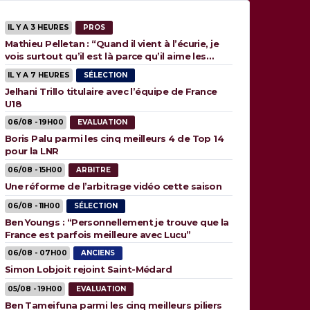
IL Y A 3 HEURES
PROS
Mathieu Pelletan : “Quand il vient à l’écurie, je
vois surtout qu’il est là parce qu’il aime les
animaux”
IL Y A 7 HEURES
SÉLECTION
Jelhani Trillo titulaire avec l’équipe de France
U18
06/08 - 19H00
EVALUATION
Boris Palu parmi les cinq meilleurs 4 de Top 14
pour la LNR
06/08 - 15H00
ARBITRE
Une réforme de l’arbitrage vidéo cette saison
06/08 - 11H00
SÉLECTION
Ben Youngs : “Personnellement je trouve que la
France est parfois meilleure avec Lucu”
06/08 - 07H00
ANCIENS
Simon Lobjoit rejoint Saint-Médard
05/08 - 19H00
EVALUATION
Ben Tameifuna parmi les cinq meilleurs piliers