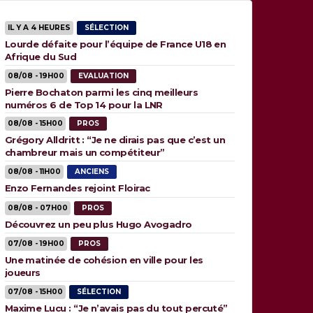
IL Y A 4 HEURES
SÉLECTION
Lourde défaite pour l’équipe de France U18 en
Afrique du Sud
08/08 - 19H00
EVALUATION
Pierre Bochaton parmi les cinq meilleurs
numéros 6 de Top 14 pour la LNR
08/08 - 15H00
PROS
Grégory Alldritt : “Je ne dirais pas que c’est un
chambreur mais un compétiteur”
08/08 - 11H00
ANCIENS
Enzo Fernandes rejoint Floirac
08/08 - 07H00
PROS
Découvrez un peu plus Hugo Avogadro
07/08 - 19H00
PROS
Une matinée de cohésion en ville pour les
joueurs
07/08 - 15H00
SÉLECTION
Maxime Lucu : “Je n’avais pas du tout percuté”