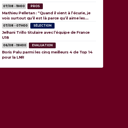
07/08 - 11H00
PROS
Mathieu Pelletan : “Quand il vient à l’écurie, je
vois surtout qu’il est là parce qu’il aime les
animaux”
07/08 - 07H00
SÉLECTION
Jelhani Trillo titulaire avec l’équipe de France
U18
06/08 - 19H00
EVALUATION
Boris Palu parmi les cinq meilleurs 4 de Top 14
pour la LNR