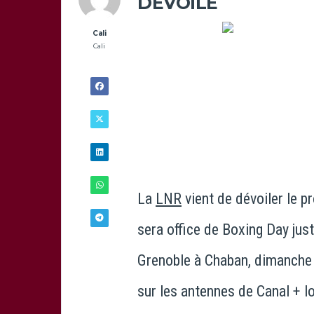
DÉVOILÉ
Cali
Cali
La
LNR
vient de dévoiler le 
sera office de Boxing Day jus
Grenoble à Chaban, dimanche
20/11 -
18H00
sur les antennes de Canal + lo