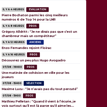
IL Y A 4 HEURES
EVALUATION
Pierre Bochaton parmi les cinq meilleurs
numéros 6 de Top 14 pour la LNR
IL Y A 8 HEURES
PROS
Grégory Alldritt : “Je ne dirais pas que c’est un
chambreur mais un compétiteur”
IL Y A 12 HEURES
ANCIENS
Enzo Fernandes rejoint Floirac
IL Y A 16 HEURES
PROS
Découvrez un peu plus Hugo Avogadro
07/08 - 19H00
PROS
Une matinée de cohésion en ville pour les
joueurs
07/08 - 15H00
SÉLECTION
Maxime Lucu : “Je n’avais pas du tout percuté”
07/08 - 11H00
PROS
Mathieu Pelletan : “Quand il vient à l’écurie, je
vois surtout qu’il est là parce qu’il aime les