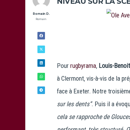
NIVEAU SUR LA S
Romain D.
Romain
Pour
rugbyrama
,
Louis-Benoi
à Clermont, vis-à-vis de la pr
face à Exeter. Notre troisième
sur les dents”
. Puis il a évoq
21/11 - 9H00
cela se rapproche de Glouces
performant, très structuré. 