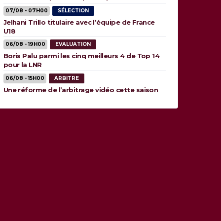
animaux”
07/08 - 07H00
SÉLECTION
Jelhani Trillo titulaire avec l’équipe de France
U18
06/08 - 19H00
EVALUATION
Boris Palu parmi les cinq meilleurs 4 de Top 14
pour la LNR
06/08 - 15H00
ARBITRE
Une réforme de l’arbitrage vidéo cette saison