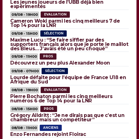
Les jeunes joueurs de l’UBB déjà bien
expérimentés
09/08 - 19H00
EVALUATION
Cameron Woki parmi les cinq meilleurs 7 de
Top 14 pour la LNR
09/08 - 15H00
SÉLECTION
Maxime Lucu : “Se faire siffler par des
supporters français alors que je porte le maillot
des Bleus… J’avais été un peu choqué”
09/08 - 11H00
PROS
Découvrez un peu plus Alexander Moon
09/08 - 07H00
SÉLECTION
Lourde défaite pour l’équipe de France U18 en
Afrique du Sud
08/08 - 19H00
EVALUATION
Pierre Bochaton parmi les cinq meilleurs
numéros 6 de Top 14 pour la LNR
08/08 - 15H00
PROS
Grégory Alldritt : “Je ne dirais pas que c’est un
chambreur mais un compétiteur”
08/08 - 11H00
ANCIENS
Enzo Fernandes rejoint Floirac