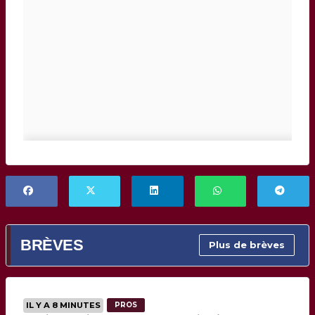
BRÈVES
Plus de brèves
IL Y A 8 MINUTES
PROS