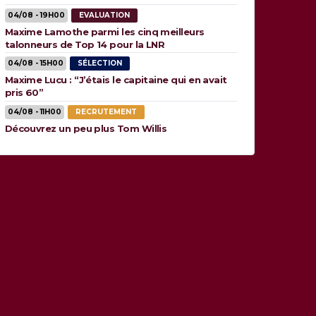
04/08 - 19H00
EVALUATION
Maxime Lamothe parmi les cinq meilleurs
talonneurs de Top 14 pour la LNR
04/08 - 15H00
SÉLECTION
Maxime Lucu : “J’étais le capitaine qui en avait
pris 60”
04/08 - 11H00
RECRUTEMENT
Découvrez un peu plus Tom Willis