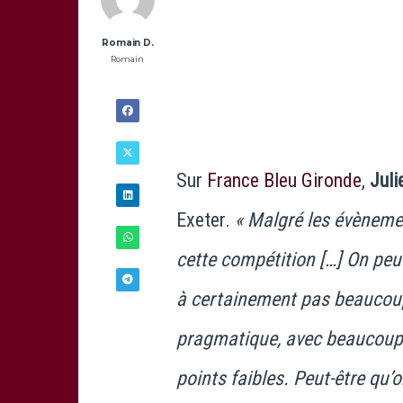
Romain D.
Romain
Sur
France Bleu Gironde
,
Juli
Exeter.
« Malgré les évènemen
cette compétition […] On peu
à certainement pas beaucoup 
21/11 -
pragmatique, avec beaucoup 
12H30
points faibles. Peut-être qu’o