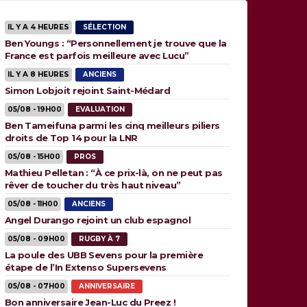
IL Y A 4 HEURES
SÉLECTION
Ben Youngs : “Personnellement je trouve que la
France est parfois meilleure avec Lucu”
IL Y A 8 HEURES
ANCIENS
Simon Lobjoit rejoint Saint-Médard
05/08 - 19H00
EVALUATION
Ben Tameifuna parmi les cinq meilleurs piliers
droits de Top 14 pour la LNR
05/08 - 15H00
PROS
Mathieu Pelletan : “À ce prix-là, on ne peut pas
rêver de toucher du très haut niveau”
05/08 - 11H00
ANCIENS
Angel Durango rejoint un club espagnol
05/08 - 09H00
RUGBY À 7
La poule des UBB Sevens pour la première
étape de l’In Extenso Supersevens
05/08 - 07H00
ANNIVERSAIRE
Bon anniversaire Jean-Luc du Preez !