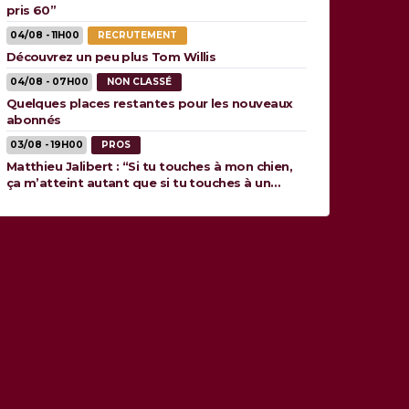
pris 60”
04/08 - 11H00
RECRUTEMENT
Découvrez un peu plus Tom Willis
04/08 - 07H00
NON CLASSÉ
Quelques places restantes pour les nouveaux
abonnés
03/08 - 19H00
PROS
Matthieu Jalibert : “Si tu touches à mon chien,
ça m’atteint autant que si tu touches à un
membre de ma famille”