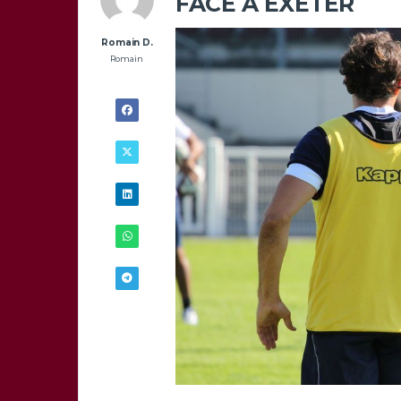
FACE À EXETER
Romain D.
Romain
24/11 -
9H00