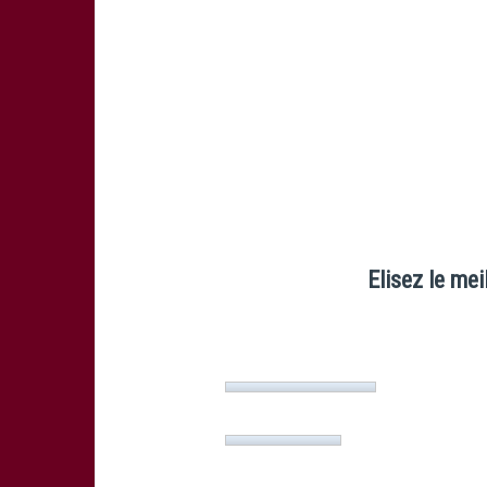
Elisez le mei
Lesgourgues
(22%, 69 Votes)
Ducuing
(17%, 52 Votes)
Kitshoff
(9%, 28 Votes)