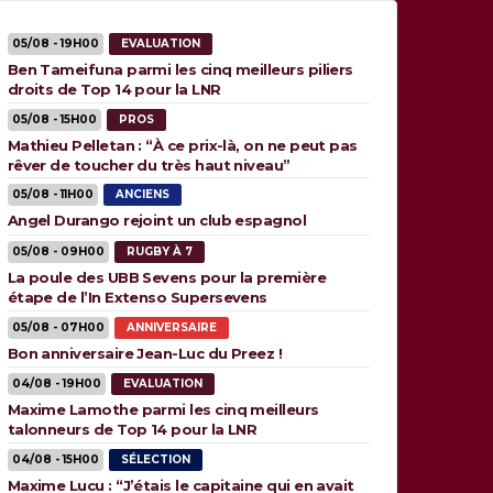
05/08 - 19H00
EVALUATION
Ben Tameifuna parmi les cinq meilleurs piliers
droits de Top 14 pour la LNR
05/08 - 15H00
PROS
Mathieu Pelletan : “À ce prix-là, on ne peut pas
rêver de toucher du très haut niveau”
05/08 - 11H00
ANCIENS
Angel Durango rejoint un club espagnol
05/08 - 09H00
RUGBY À 7
La poule des UBB Sevens pour la première
étape de l’In Extenso Supersevens
05/08 - 07H00
ANNIVERSAIRE
Bon anniversaire Jean-Luc du Preez !
04/08 - 19H00
EVALUATION
Maxime Lamothe parmi les cinq meilleurs
talonneurs de Top 14 pour la LNR
04/08 - 15H00
SÉLECTION
Maxime Lucu : “J’étais le capitaine qui en avait