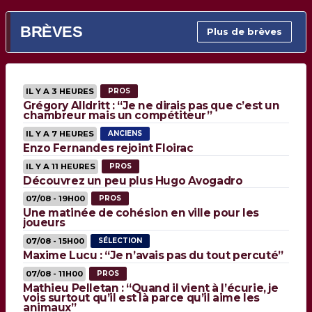
BRÈVES
Plus de brèves
IL Y A 3 HEURES
PROS
Grégory Alldritt : “Je ne dirais pas que c’est un
chambreur mais un compétiteur”
IL Y A 7 HEURES
ANCIENS
Enzo Fernandes rejoint Floirac
IL Y A 11 HEURES
PROS
Découvrez un peu plus Hugo Avogadro
07/08 - 19H00
PROS
Une matinée de cohésion en ville pour les
joueurs
07/08 - 15H00
SÉLECTION
Maxime Lucu : “Je n’avais pas du tout percuté”
07/08 - 11H00
PROS
Mathieu Pelletan : “Quand il vient à l’écurie, je
vois surtout qu’il est là parce qu’il aime les
animaux”