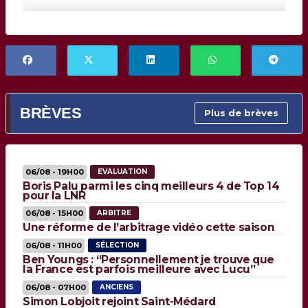
BRÈVES
Plus de brèves
06/08 - 19H00
EVALUATION
Boris Palu parmi les cinq meilleurs 4 de Top 14
pour la LNR
06/08 - 15H00
ARBITRE
Une réforme de l’arbitrage vidéo cette saison
06/08 - 11H00
SÉLECTION
Ben Youngs : “Personnellement je trouve que
la France est parfois meilleure avec Lucu”
06/08 - 07H00
ANCIENS
Simon Lobjoit rejoint Saint-Médard