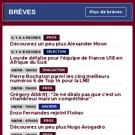
BRÈVES
Plus de brèves
IL Y A 4 HEURES
PROS
Découvrez un peu plus Alexander Moon
IL Y A 8 HEURES
SÉLECTION
Lourde défaite pour l’équipe de France U18 en
Afrique du Sud
08/08 - 19H00
EVALUATION
Pierre Bochaton parmi les cinq meilleurs
numéros 6 de Top 14 pour la LNR
08/08 - 15H00
PROS
Grégory Alldritt : “Je ne dirais pas que c’est un
chambreur mais un compétiteur”
08/08 - 11H00
ANCIENS
Enzo Fernandes rejoint Floirac
08/08 - 07H00
PROS
Découvrez un peu plus Hugo Avogadro
07/08 - 19H00
PROS