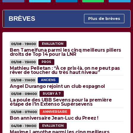
BRÈVES
Plus de brèves
05/08 - 19H00
EVALUATION
Ben Tameifuna parmi les cinq meilleurs piliers
droits de Top 14 pour la LNR
05/08 - 15H00
PROS
Mathieu Pelletan : “À ce prix-là, on ne peut pas
rêver de toucher du très haut niveau”
05/08 - 11H00
ANCIENS
Angel Durango rejoint un club espagnol
05/08 - 09H00
RUGBY À 7
La poule des UBB Sevens pour la première
étape de l’In Extenso Supersevens
05/08 - 07H00
ANNIVERSAIRE
Bon anniversaire Jean-Luc du Preez !
04/08 - 19H00
EVALUATION
Maxime Lamothe parmi les cinq meilleurs