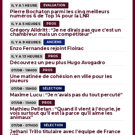
IL Y A 1 HEURE
EVALUATION
Pierre Bochaton parmi les cinq meilleurs
numéros 6 de Top 14 pour la LNR
IL Y A 5 HEURES
PROS
Grégory Alldritt : “Je ne dirais pas que c’est un
chambreur mais un compétiteur”
IL Y A 9 HEURES
ANCIENS
Enzo Fernandes rejoint Floirac
IL Y A 13 HEURES
PROS
Découvrez un peu plus Hugo Avogadro
07/08 - 19H00
PROS
Une matinée de cohésion en ville pour les
joueurs
07/08 - 15H00
SÉLECTION
Maxime Lucu : “Je n’avais pas du tout percuté”
07/08 - 11H00
PROS
Mathieu Pelletan : “Quand il vient à l’écurie, je
vois surtout qu’il est là parce qu’il aime les
animaux”
07/08 - 07H00
SÉLECTION
Jelhani Trillo titulaire avec l’équipe de France