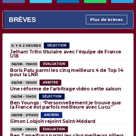
BRÈVES
Plus de brèves
IL Y A 2 HEURES
SÉLECTION
Jelhani Trillo titulaire avec l’équipe de France
U18
06/08 - 19H00
EVALUATION
Boris Palu parmi les cinq meilleurs 4 de Top 14
pour la LNR
06/08 - 15H00
ARBITRE
Une réforme de l’arbitrage vidéo cette saison
06/08 - 11H00
SÉLECTION
Ben Youngs : “Personnellement je trouve que
la France est parfois meilleure avec Lucu”
06/08 - 07H00
ANCIENS
Simon Lobjoit rejoint Saint-Médard
05/08 - 19H00
EVALUATION
Ben Tameifuna parmi les cinq meilleurs piliers