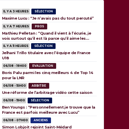
IL Y A 3 HEURES
SÉLECTION
Maxime Lucu : “Je n’avais pas du tout percuté”
IL Y A 7 HEURES
PROS
Mathieu Pelletan : “Quand il vient à l’écurie, je
vois surtout qu’il est là parce qu’il aime les
animaux”
IL Y A 11 HEURES
SÉLECTION
Jelhani Trillo titulaire avec l’équipe de France
U18
06/08 - 19H00
EVALUATION
Boris Palu parmi les cinq meilleurs 4 de Top 14
pour la LNR
06/08 - 15H00
ARBITRE
Une réforme de l’arbitrage vidéo cette saison
06/08 - 11H00
SÉLECTION
Ben Youngs : “Personnellement je trouve que la
France est parfois meilleure avec Lucu”
06/08 - 07H00
ANCIENS
Simon Lobjoit rejoint Saint-Médard