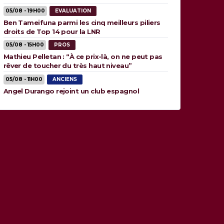
05/08 - 19H00
EVALUATION
Ben Tameifuna parmi les cinq meilleurs piliers
droits de Top 14 pour la LNR
05/08 - 15H00
PROS
Mathieu Pelletan : “À ce prix-là, on ne peut pas
rêver de toucher du très haut niveau”
05/08 - 11H00
ANCIENS
Angel Durango rejoint un club espagnol