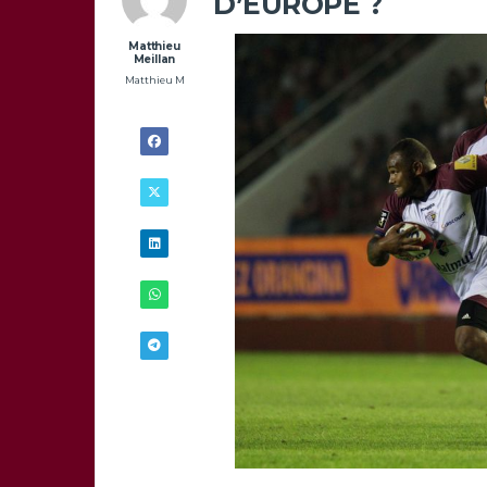
D’EUROPE ?
Matthieu
Meillan
Matthieu M
27/11 -
11H10